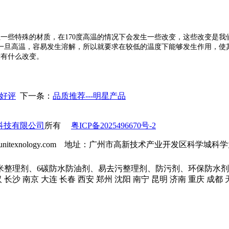
但一些特殊的材质，在
170
度高温的情况下会发生一些改变，这些改变是我
一旦高温，容易发生溶解，所以就要求
在较低的温度下能够发生作用，使
没有什么改变。
受好评
下一条：
品质推荐---明星产品
科技有限公司
所有
粤ICP备2025496670号-2
l：info@unitexnology.com 地址：广州市高新技术产业开发区科学
米整理剂、6碳防水防油剂、易去污整理剂、防污剂、环保防水剂
汉 长沙 南京 大连 长春 西安 郑州 沈阳 南宁 昆明 济南 重庆 成都