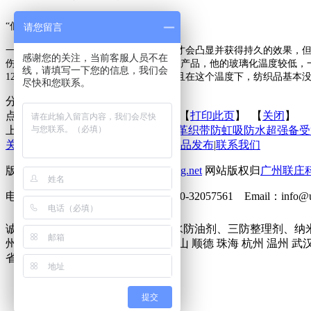
“低温”是多少度？常温下用有没有效果？
请您留言
一般
都是要在
170
度左右进行交联，防水才会凸显并获得持久的效果，
感谢您的关注，当前客服人员不在
伤，布匹发生形变，还有一些不耐高温的产品，他的玻璃化温度较低，
线，请填写一下您的信息，我们会
120
度作用下，完全发挥其防水效果，并且在这个温度下，纺织品基本
尽快和您联系。
分享到：
点击次数：
更新时间：2018-05-25 【
打印此页
】 【
关闭
】
上一条：
Texnology®FCB060用于皮革织带防虹吸防水超强备
关于联庄
|
标准
|
行业动态
|
技术文章
|
新品发布
|
联系我们
版权所有 2013©
http://www.lianzhuang.net
网站版权归
广州联庄
电话：86-20-32058382 传真：86-20-32057561 Emai
诚征下列地区无氟防水剂、六碳防水防油剂、三防整理剂、纳
州市 深圳市 北京 上海 东莞 佛山 中山 顺德 珠海 杭州 温州 武
省 香港 台湾 澳门 瑞典 美国 欧洲
提交