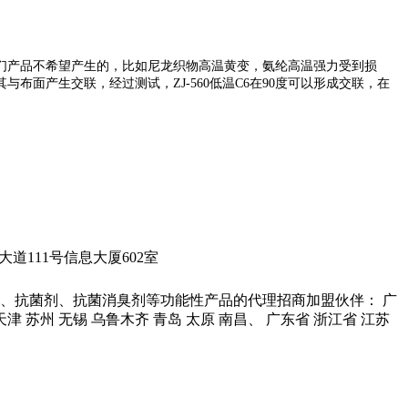
们产品不希望产生的，比如尼龙织物高温黄变，氨纶高温强力受到损
其与布面产生交联，经过测试，
ZJ-560
低温
C6
在
90
度可以形成交联，在
城科学大道111号信息大厦602室
、抗菌剂、抗菌消臭剂等功能性产品的代理招商加盟伙伴： 广
 天津 苏州 无锡 乌鲁木齐 青岛 太原 南昌、 广东省 浙江省 江苏