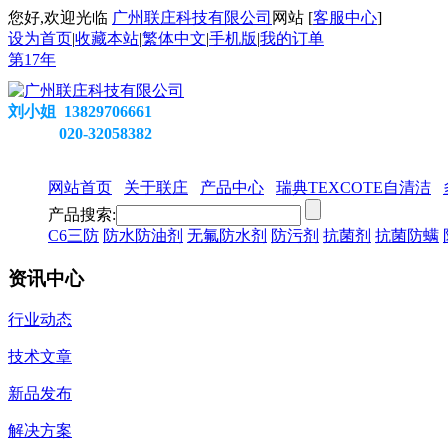
您好,欢迎光临
广州联庄科技有限公司
网站 [
客服中心
]
设为首页
|
收藏本站
|
繁体中文
|
手机版
|
我的订单
第
17
年
刘小姐 13829706661
020-32058382
网站首页
关于联庄
产品中心
瑞典TEXCOTE自清洁
产品搜索:
C6三防
防水防油剂
无氟防水剂
防污剂
抗菌剂
抗菌防螨
资讯中心
行业动态
技术文章
新品发布
解决方案