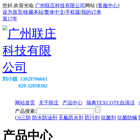
您好,欢迎光临
广州联庄科技有限公司
网站 [
客服中心
]
设为首页
|
收藏本站
|
繁体中文
|
手机版
|
我的订单
第
17
年
刘小姐 13829706661
020-32058382
网站首页
关于联庄
产品中心
瑞典TEXCOTE自清洁
产品搜索:
C6三防
防水防油剂
无氟防水剂
防污剂
抗菌剂
抗菌防螨
产品中心