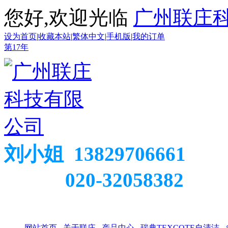
您好,欢迎光临
广州联庄
设为首页
|
收藏本站
|
繁体中文
|
手机版
|
我的订单
第
17
年
刘小姐 13829706661
020-32058382
网站首页
关于联庄
产品中心
瑞典TEXCOTE自清洁