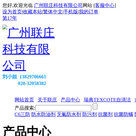
您好,欢迎光临
广州联庄科技有限公司
网站 [
客服中心
]
设为首页
|
收藏本站
|
繁体中文
|
手机版
|
我的订单
第
17
年
刘小姐 13829706661
020-32058382
网站首页
关于联庄
产品中心
瑞典TEXCOTE自清洁
产品搜索:
C6三防
防水防油剂
无氟防水剂
防污剂
抗菌剂
抗菌防螨
产品中心