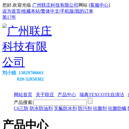
您好,欢迎光临
广州联庄科技有限公司
网站 [
客服中心
]
设为首页
|
收藏本站
|
繁体中文
|
手机版
|
我的订单
第
17
年
刘小姐 13829706661
020-32058382
网站首页
关于联庄
产品中心
瑞典TEXCOTE自清洁
产品搜索:
C6三防
防水防油剂
无氟防水剂
防污剂
抗菌剂
抗菌防螨
产品中心