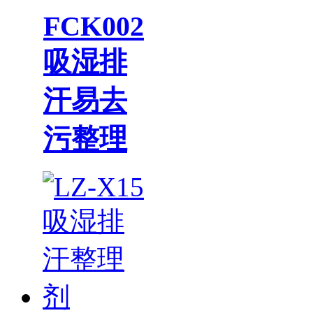
FCK002
吸湿排
汗易去
污整理