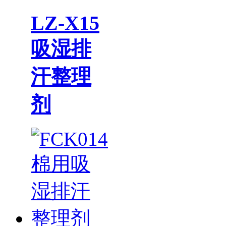
LZ-X15
吸湿排
汗整理
剂