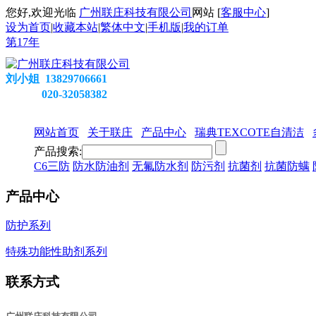
您好,欢迎光临
广州联庄科技有限公司
网站 [
客服中心
]
设为首页
|
收藏本站
|
繁体中文
|
手机版
|
我的订单
第
17
年
刘小姐 13829706661
020-32058382
网站首页
关于联庄
产品中心
瑞典TEXCOTE自清洁
产品搜索:
C6三防
防水防油剂
无氟防水剂
防污剂
抗菌剂
抗菌防螨
产品中心
防护系列
特殊功能性助剂系列
联系方式