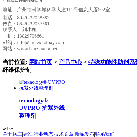
广州联庄科技有限公司
地址：
广州市科学城科学大道111号信息大厦602室
电话：
86-20-32058382
传真：
86-20-32057561
联系人：刘小姐
手机：13829706661
邮箱：
info@unitexnology.com
网站：www.lianzhuang.net
当前位置:
网站首页
>
产品中心
>
特殊功能性助剂系
纤维保护剂
texnology®
UVPRO 抗紫外线
整理剂
«
‹
1
›
»
关于联庄
|
标准
|
行业动态
|
技术文章
|
新品发布
|
联系我们