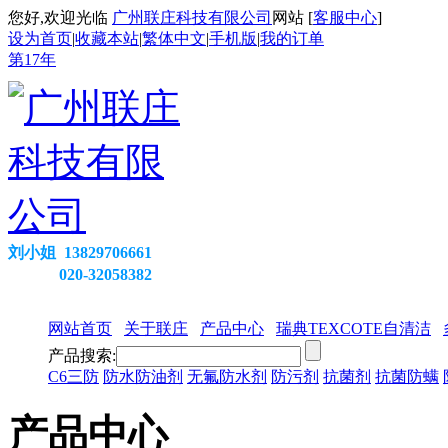
您好,欢迎光临
广州联庄科技有限公司
网站 [
客服中心
]
设为首页
|
收藏本站
|
繁体中文
|
手机版
|
我的订单
第
17
年
刘小姐 13829706661
020-32058382
网站首页
关于联庄
产品中心
瑞典TEXCOTE自清洁
产品搜索:
C6三防
防水防油剂
无氟防水剂
防污剂
抗菌剂
抗菌防螨
产品中心